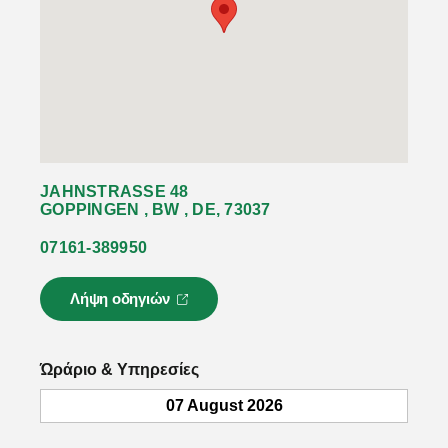
JAHNSTRASSE 48
GOPPINGEN , BW , DE, 73037
07161-389950
Λήψη οδηγιών
Ο
σ
ύ
ν
Ώράριο & Υπηρεσίες
δ
ε
07 August 2026
σ
μ