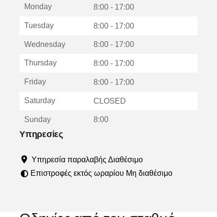
Monday
ο
8:00 - 17:00
ς
Tuesday
8:00 - 17:00
α
ν
Wednesday
8:00 - 17:00
ο
ί
Thursday
8:00 - 17:00
γ
ε
Friday
8:00 - 17:00
ι
σ
Saturday
CLOSED
ε
ν
Sunday
8:00
έ
ο
Υπηρεσίες
π
α
Υπηρεσία παραλαβής Διαθέσιμο
ρ
ά
Επιστροφές εκτός ωραρίου Μη διαθέσιμο
θ
υ
ρ
ο