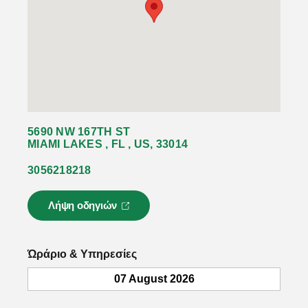
5690 NW 167TH ST
MIAMI LAKES , FL , US, 33014
3056218218
Λήψη οδηγιών
Ο
σ
ύ
ν
Ώράριο & Υπηρεσίες
δ
ε
07 August 2026
σ
μ