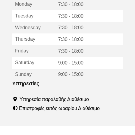
Monday
ο
7:30 - 18:00
ς
Tuesday
7:30 - 18:00
α
ν
Wednesday
7:30 - 18:00
ο
ί
Thursday
7:30 - 18:00
γ
ε
Friday
7:30 - 18:00
ι
σ
Saturday
9:00 - 15:00
ε
ν
Sunday
9:00 - 15:00
έ
ο
Υπηρεσίες
π
α
Υπηρεσία παραλαβής Διαθέσιμο
ρ
ά
Επιστροφές εκτός ωραρίου Διαθέσιμο
θ
υ
ρ
ο