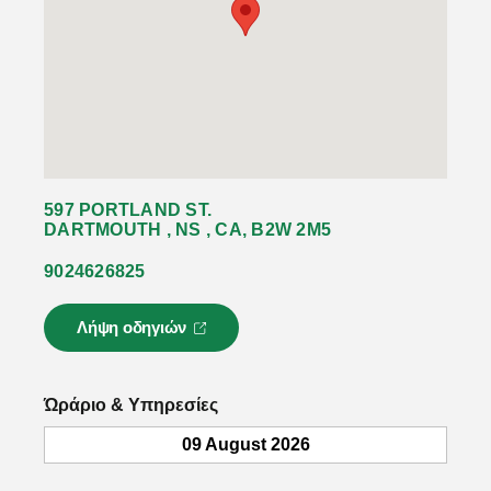
597 PORTLAND ST.
DARTMOUTH , NS , CA, B2W 2M5
9024626825
Λήψη οδηγιών
Ο
σ
ύ
ν
Ώράριο & Υπηρεσίες
δ
ε
09 August 2026
σ
μ