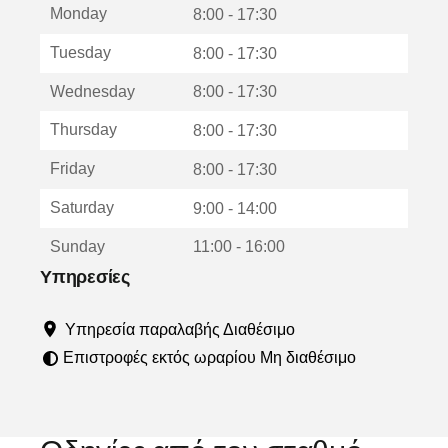
Monday
ο
8:00 - 17:30
ς
Tuesday
8:00 - 17:30
α
ν
Wednesday
8:00 - 17:30
ο
ί
Thursday
8:00 - 17:30
γ
ε
Friday
8:00 - 17:30
ι
σ
Saturday
9:00 - 14:00
ε
ν
Sunday
11:00 - 16:00
έ
ο
Υπηρεσίες
π
α
Υπηρεσία παραλαβής Διαθέσιμο
ρ
ά
Επιστροφές εκτός ωραρίου Μη διαθέσιμο
θ
υ
ρ
ο